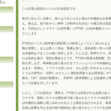
方へ
この文章は前回のコラムの日本語訳です。
東京に住んでいる限り、我々は３月になると過去の外傷的な出来
ん。例えば、地下鉄サリン事件（1995年3月20日）や東日本大震災（
す。今回は少しトラウマ（心的外傷）とPTSD（心的外傷後スト
とにします。
PTSDはベトナム戦争後の退役軍人の研究によってよく知られる
物が実際に、または危うく死ぬ、重傷を負う、身体的同一性への
な外傷的なできごとの後に発症します。たとえば、戦争やテロ、
たは性的な暴力、深刻な事故などです。PTSDの患者は過覚醒、
状を呈します。再体験は繰り返されるフラッシュバックや外傷的
みます。回避は、トラウマを思い出す、または思い出すかもしれ
くつもの研究が、SSRI（セロトニン選択的再取り込み阻害薬）や
療法、CBT（認知行動療法）、EMDR（眼球運動による脱感作と再
という証拠を示しています。
しかし、二つの状況が「通常の」PTSDとは区別される必要があ
ウマです。複雑トラウマは慢性的で繰り返されるトラウマの結果
は外傷的な体験に閉じ込められるような場合があげられます。発
広範な影響を与える幼少期の慢性的に繰り返されたトラウマを反