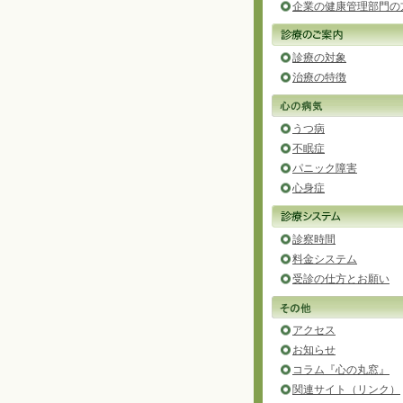
企業の健康管理部門の
診療の対象
治療の特徴
うつ病
不眠症
パニック障害
心身症
診察時間
料金システム
受診の仕方とお願い
アクセス
お知らせ
コラム『心の丸窓』
関連サイト（リンク）