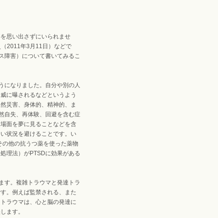
事を思い出さずにいられませ
2011年3月11日）などで
レス障害）について書いてみるこ
ようになりました。自分や別の人
脅威に曝されるなどというよう
自然災害、身体的、精神的、ま
茫然自失、再体験、回避を含む症
な場面を夢に見ることなどを含
ない状況を避けることです。い
その他の抗うつ薬を使った薬物
処理法）がPTSDに効果がある
ります。複雑トラウマと発達トラ
です。例えば監禁される、また
達トラウマは、心と脳の発達に
映します。