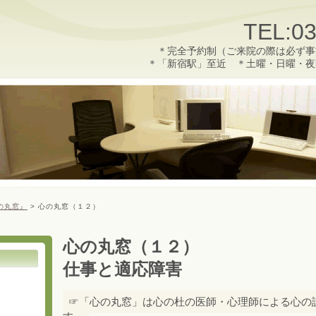
TEL:03
＊完全予約制（ご来院の際は必ず事
＊「新宿駅」至近 ＊土曜・日曜・夜
の丸窓』
>
心の丸窓（１２）
心の丸窓（１２）
仕事と適応障害
☞「心の丸窓」は心の杜の医師・心理師による心の