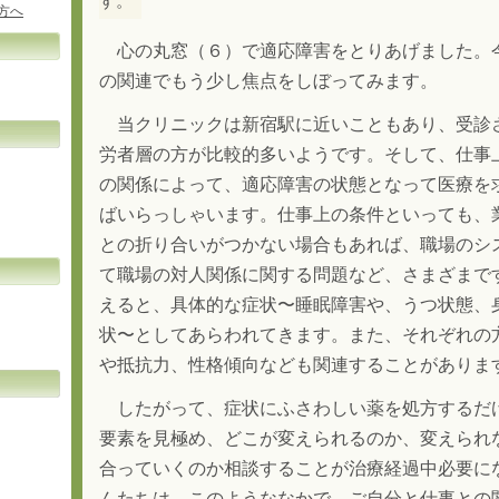
す。
方へ
心の丸窓（６）で適応障害をとりあげました。
の関連でもう少し焦点をしぼってみます。
当クリニックは新宿駅に近いこともあり、受診
労者層の方が比較的多いようです。そして、仕事
の関係によって、適応障害の状態となって医療を
ばいらっしゃいます。仕事上の条件といっても、
との折り合いがつかない場合もあれば、職場のシ
て職場の対人関係に関する問題など、さまざまで
えると、具体的な症状〜睡眠障害や、うつ状態、
状〜としてあらわれてきます。また、それぞれの
や抵抗力、性格傾向なども関連することがありま
したがって、症状にふさわしい薬を処方するだ
要素を見極め、どこが変えられるのか、変えられ
合っていくのか相談することが治療経過中必要に
んたちは、このようななかで、ご自分と仕事との